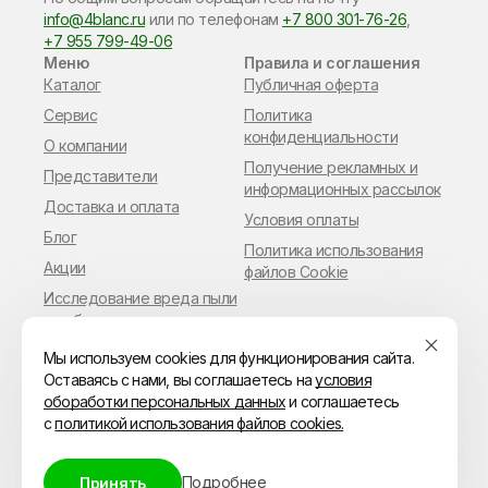
info@4blanc.ru
или по​ телефонам
+7 800 301-76-26
,
+7 955 799-49-06
Меню
Правила и соглашения
Каталог
Публичная оферта
Сервис
Политика
конфиденциальности
О компании
Получение рекламных и
Представители
информационных рассылок
Доставка и оплата
Условия оплаты
Блог
Политика использования
Акции
файлов Cookie
Исследование вреда пыли
в работе мастера
маникюра
Мы используем cookies для функционирования сайта.
Оставаясь с нами, вы соглашаетесь на
условия
обоработки персональных данных
и соглашаетесь
с
политикой использования файлов cookies.
© ИП Владимиров Павел Геннадьевич
ИНН 110306216849
ОГРН 315144700028655
Подробнее
Принять