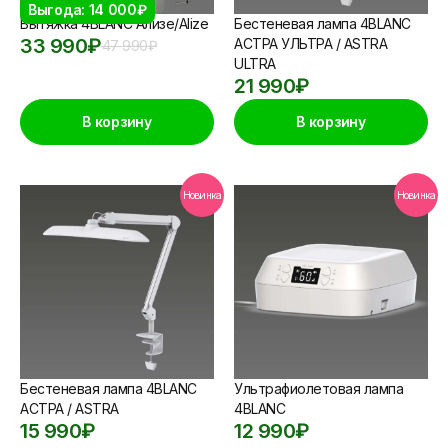
Выгода: 14 000₽
Вытяжка 4BLANC Ализе/Alize
Бестеневая лампа 4BLANC
33 990
₽
АСТРА УЛЬТРА / ASTRA
47 990
₽
ULTRA
21 990
₽
В корзину
В корзину
Новинка
Новинка
Бестеневая лампа 4BLANC
Ультрафиолетовая лампа
АСТРА / ASTRA
4BLANC
15 990
₽
12 990
₽