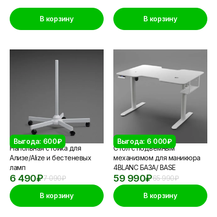
В корзину
В корзину
Выгода: 600₽
Выгода: 6 000₽
Напольная стойка для
Стол с подъемным
Ализе/Alize и бестеневых
механизмом для маникюра
ламп
4BLANC БАЗА/ BASE
6 490
₽
59 990
₽
7 090
₽
65 990
₽
В корзину
В корзину