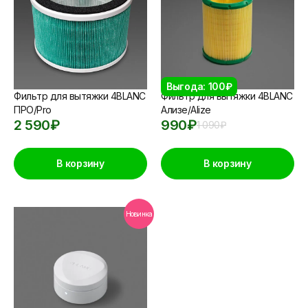
Выгода: 100₽
Фильтр для вытяжки 4BLANC
Фильтр для вытяжки 4BLANC
ПРО/Pro
Ализе/Alize
2 590
₽
990
₽
1 090
₽
В корзину
В корзину
Новинка