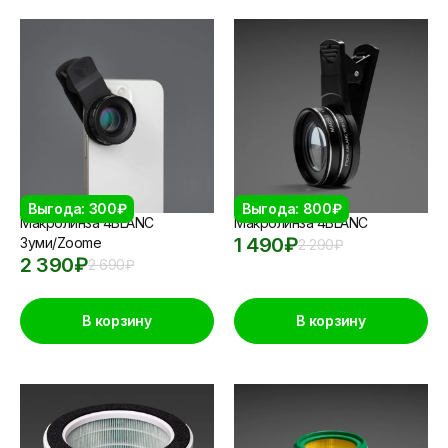
Выгода: 300₽
Выгода: 800₽
Макролинза 4BLANC
Макролинза 4BLANC
1 490
₽
Зуми/Zoome
2 290
₽
2 390
₽
2 690
₽
В корзину
В корзину