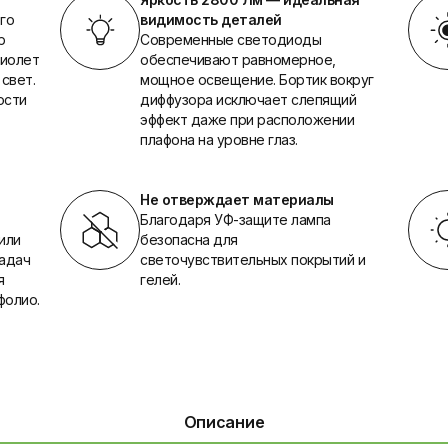
го
видимость деталей
р
Современные светодиоды
фиолет
обеспечивают равномерное,
свет.
мощное освещение. Бортик вокруг
ости
диффузора исключает слепящий
эффект даже при расположении
плафона на уровне глаз.
Не отверждает материалы
Благодаря УФ-защите лампа
или
безопасна для
задач
светочувствительных покрытий и
я
гелей.
фолио.
Описание