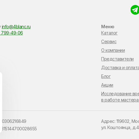
у
info@4blanc.ru
Меню
 799-49-06
Каталог
Сервис
О компании
Представители
Доставка и оплат
Блог
Акции
Исследование вр
в работе мастера
110306216849
Адрес: 119602, Мо
ул. Коштоянца, д.
 315144700028655