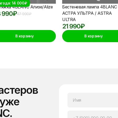
года: 14 000₽
тяжка 4BLANC Ализе/Alize
Бестеневая лампа 4BLANC
 990
₽
АСТРА УЛЬТРА / ASTRA
47 990
₽
ULTRA
21 990
₽
В корзину
В корзину
астеров
 уже
NC.