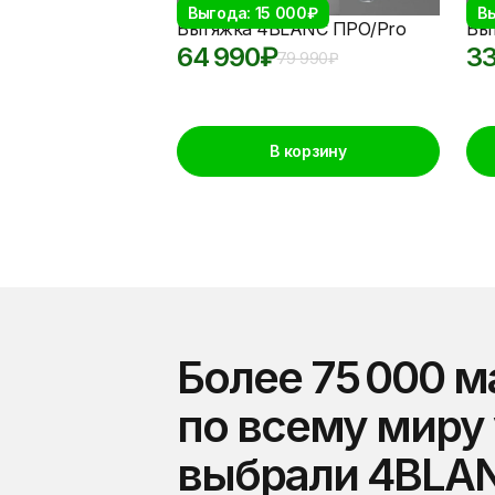
Выгода: 15 000₽
Вы
Вытяжка 4BLANC ПРО/Pro
Вы
64 990
₽
33
79 990
₽
В корзину
Более 75 000 м
по всему миру
выбрали 4BLA