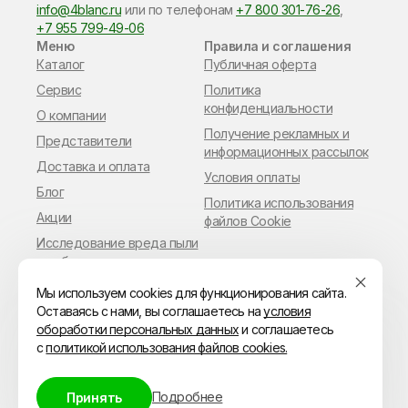
info@4blanc.ru
или по​ телефонам
+7 800 301-76-26
,
+7 955 799-49-06
Меню
Правила и соглашения
Каталог
Публичная оферта
Сервис
Политика
конфиденциальности
О компании
Получение рекламных и
Представители
информационных рассылок
Доставка и оплата
Условия оплаты
Блог
Политика использования
Акции
файлов Cookie
Исследование вреда пыли
в работе мастера
маникюра
Мы используем cookies для функционирования сайта.
Оставаясь с нами, вы соглашаетесь на
условия
обоработки персональных данных
и соглашаетесь
с
политикой использования файлов cookies.
© ИП Владимиров Павел Геннадьевич
ИНН 110306216849
ОГРН 315144700028655
Подробнее
Принять
Адрес: 119602, Московская область, Москва,