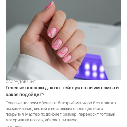
ОБОРУДОВАНИЕ
МА
Гелевые полоски для ногтей: нужна ли им лампа и
Та
какая подойдёт?
ге
Гелевые полоски обещают быстрый маникюр без долгого
выравнивания, кистей и нескольких слоёв цветного
«Я
покрытия. Мастер подбирает размер, переносит готовый
ри
материал на ноготь, убирает лишнюю
ма