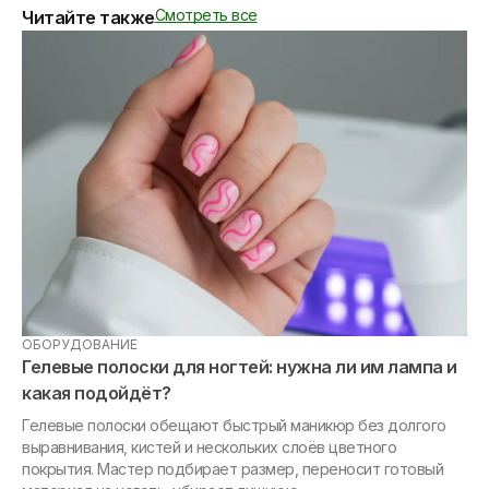
Смотреть все
Читайте также
ОБОРУДОВАНИЕ
МА
Гелевые полоски для ногтей: нужна ли им лампа и
Та
какая подойдёт?
ге
Гелевые полоски обещают быстрый маникюр без долгого
выравнивания, кистей и нескольких слоёв цветного
«Я
покрытия. Мастер подбирает размер, переносит готовый
ри