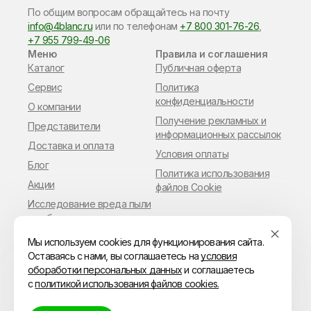
По общим вопросам обращайтесь на почту
info@4blanc.ru
или по​ телефонам
+7 800 301-76-26
,
+7 955 799-49-06
Меню
Правила и соглашения
Каталог
Публичная оферта
Сервис
Политика
конфиденциальности
О компании
Получение рекламных и
Представители
информационных рассылок
Доставка и оплата
Условия оплаты
Блог
Политика использования
Акции
файлов Cookie
Исследование вреда пыли
в работе мастера
маникюра
Мы используем cookies для функционирования сайта.
Оставаясь с нами, вы соглашаетесь на
условия
обоработки персональных данных
и соглашаетесь
с
политикой использования файлов cookies.
© ИП Владимиров Павел Геннадьевич
ИНН 110306216849