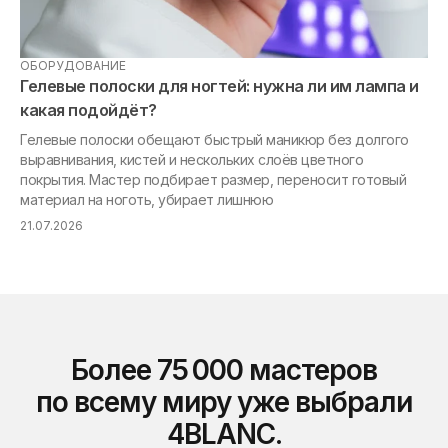
ОБОРУДОВАНИЕ
МА
Гелевые полоски для ногтей: нужна ли им лампа и
Та
какая подойдёт?
ге
Гелевые полоски обещают быстрый маникюр без долгого
выравнивания, кистей и нескольких слоёв цветного
«Я
покрытия. Мастер подбирает размер, переносит готовый
ри
материал на ноготь, убирает лишнюю
ма
21.07.2026
21.
Более 75 000 мастеров
по всему миру уже выбрали
4BLANC.