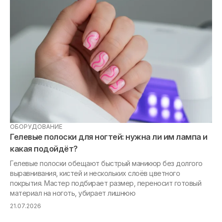
ОБОРУДОВАНИЕ
МА
Гелевые полоски для ногтей: нужна ли им лампа и
Та
какая подойдёт?
ге
Гелевые полоски обещают быстрый маникюр без долгого
выравнивания, кистей и нескольких слоёв цветного
«Я
покрытия. Мастер подбирает размер, переносит готовый
ри
материал на ноготь, убирает лишнюю
ма
21.07.2026
21.