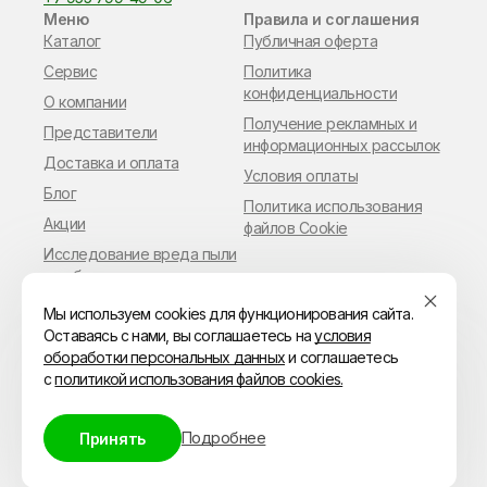
Меню
Правила и соглашения
Каталог
Публичная оферта
Сервис
Политика
конфиденциальности
О компании
Получение рекламных и
Представители
информационных рассылок
Доставка и оплата
Условия оплаты
Блог
Политика использования
Акции
файлов Cookie
Исследование вреда пыли
в работе мастера
маникюра
Мы используем cookies для функционирования сайта.
Оставаясь с нами, вы соглашаетесь на
условия
обоработки персональных данных
и соглашаетесь
с
политикой использования файлов cookies.
© ИП Владимиров Павел Геннадьевич
ИНН 110306216849
ОГРН 315144700028655
Подробнее
Принять
Адрес: 119602, Московская область, Москва,
ул. Коштоянца, д.47к