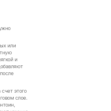
нужно
ных или
итную
ягкой и
добавляют
 после
 счет этого
оговом слое.
нтоин,