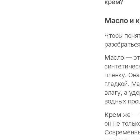
крем?
Масло и 
Чтобы поня
разобраться
Масло
— эт
синтетичес
пленку. Она
гладкой. М
влагу, а уд
водных про
Крем
же — э
он не тольк
Современны