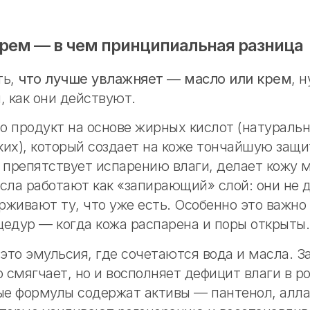
крем — в чем принципиальная разница
ть,
что лучше увлажняет — масло или крем
, 
, как они действуют.
о продукт на основе жирных кислот (натураль
ких), который создает на коже тончайшую защ
 препятствует испарению влаги, делает кожу м
асла работают как «запирающий» слой: они не 
ерживают ту, что уже есть. Особенно это важно
цедур — когда кожа распарена и поры открыты.
то эмульсия, где сочетаются вода и масла. За
о смягчает, но и восполняет дефицит влаги в р
е формулы содержат активы — пантенол, алла