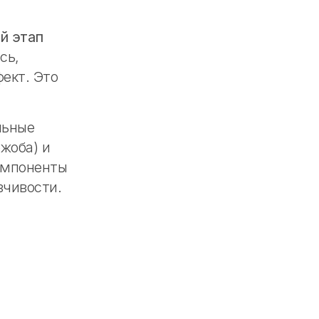
й этап
сь,
ект. Это
льные
жоба) и
омпоненты
зчивости.