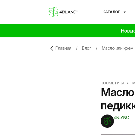
КАТАЛОГ
Новые
Главная
/
Блог
/
Масло или крем:
КОСМЕТИКА
•
М
Масло 
педик
4BLANC