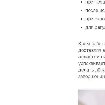
при трещ
после ис
при скло
для регу
Крем работа
доставляя а
аллантоин 
успокаивает
делать лёгк
завершении