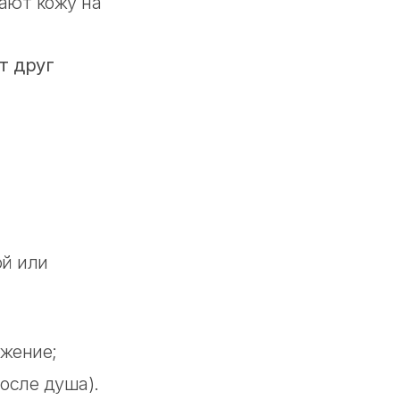
ают кожу на
т друг
ой или
ьжение;
осле душа).