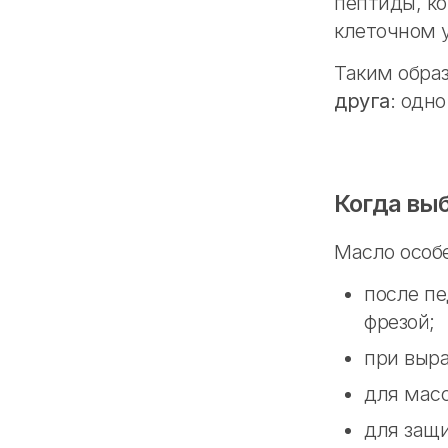
пептиды, к
клеточном 
Таким образ
друга
: одн
Когда вы
Масло особ
после пе
фрезой;
при выр
для масс
для защи