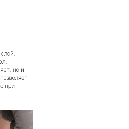
 слой,
ол,
яет, но и
 позволяет
о при