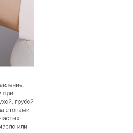
авление,
е при
ухой, грубой
за стопами
 частых
масло или