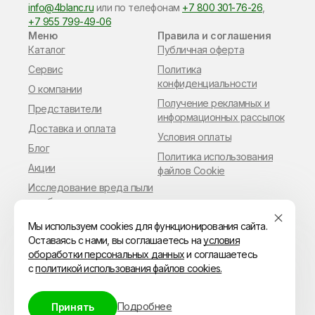
info@4blanc.ru
или по​ телефонам
+7 800 301-76-26
,
+7 955 799-49-06
Меню
Правила и соглашения
Каталог
Публичная оферта
Сервис
Политика
конфиденциальности
О компании
Получение рекламных и
Представители
информационных рассылок
Доставка и оплата
Условия оплаты
Блог
Политика использования
Акции
файлов Cookie
Исследование вреда пыли
в работе мастера
маникюра
Мы используем cookies для функционирования сайта.
Оставаясь с нами, вы соглашаетесь на
условия
обоработки персональных данных
и соглашаетесь
с
политикой использования файлов cookies.
© ИП Владимиров Павел Геннадьевич
ИНН 110306216849
ОГРН 315144700028655
Подробнее
Принять
Адрес: 119602, Московская область, Москва,