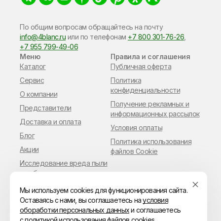
По общим вопросам обращайтесь на почту
info@4blanc.ru
или по​ телефонам
+7 800 301-76-26
,
+7 955 799-49-06
Меню
Правила и соглашения
Каталог
Публичная оферта
Сервис
Политика
конфиденциальности
О компании
Получение рекламных и
Представители
информационных рассылок
Доставка и оплата
Условия оплаты
Блог
Политика использования
Акции
файлов Cookie
Исследование вреда пыли
в работе мастера
маникюра
Мы используем cookies для функционирования сайта.
Оставаясь с нами, вы соглашаетесь на
условия
обоработки персональных данных
и соглашаетесь
с
политикой использования файлов cookies.
© ИП Владимиров Павел Геннадьевич