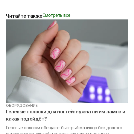
Смотреть все
Читайте также
ОБОРУДОВАНИЕ
МА
Гелевые полоски для ногтей: нужна ли им лампа и
Та
какая подойдёт?
ге
Гелевые полоски обещают быстрый маникюр без долгого
выравнивания, кистей и нескольких слоёв цветного
«Я