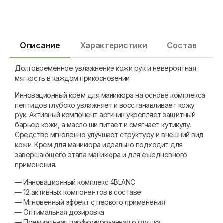
Описание
Характеристики
Состав
С
Долговременное увлажнение кожи рук и невероятная
мягкость в каждом прикосновении
Инновационный крем для маникюра на основе комплекса
пептидов глубоко увлажняет и восстанавливает кожу
рук. Активный компонент аргинин укрепляет защитный
барьер кожи, а масло ши питает и смягчает кутикулу.
Средство мгновенно улучшает структуру и внешний вид
кожи. Крем для маникюра идеально подходит для
завершающего этапа маникюра и для ежедневного
применения.
— Инновационный комплекс 4BLANC
— 12 активных компонентов в составе
— Мгновенный эффект с первого применения
— Оптимальная дозировка
— Премиальная парфюмированная отдушка