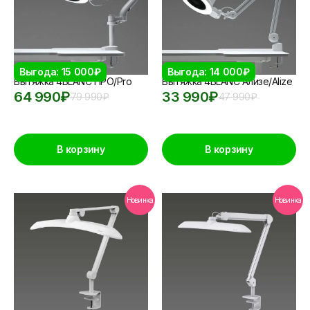
Выгода: 15 000₽
Выгода: 14 000₽
Вытяжка 4BLANC ПРО/Pro
Вытяжка 4BLANC Ализе/Alize
64 990
₽
33 990
₽
79 990
₽
47 990
₽
В корзину
В корзину
Новинка
Новинка