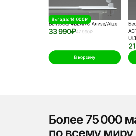
Выгода: 14 000₽
Вытяжка 4BLANC Ализе/Alize
Бе
33 990
₽
АС
47 990
₽
UL
21
В корзину
Более 75 000 м
по всему миру