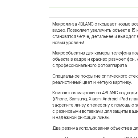
Макролинза 4BLANC открывает новые во
видео. Позволяет увеличить объект в 15 
становятся чётче, детальнее и выводят
новый уровень!
Макрообъектив для камеры телефона по
объекта в кадре и красиво размоет фон, 
с профессионального фотоаппарата.
Специальное покрытие оптического стек
реалистичный цвет и чёткую картинку.
Компактная макролинза 4BLANC подходи
(iPhone, Samsung, Xiaomi Android, iPad п
закрепите линзу к телефону с помощью з
с резиновыми вставками для защиты ваш
и надёжной фиксации линзы.
Два режима использования объектива дл