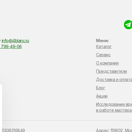
у
info@4blanc.ru
Меню
 799-49-06
Каталог
Сервис
О компании
Представители
Доставка и оплат
Блог
Акции
Исследование вр
в работе мастера
110306216849
Адрес: 119602, Мо