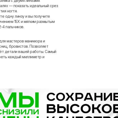
ёмка с двумя линзами.
алях — показать идеальный срез
тия ногтя.
те одну линзу и вы получите
чением 15Х и мягким размытым
-4 пальчиков.
для мастеров маникюра и
ниц, бровистов. Позволяет
аёт детали вашей работы. Самый
реть каждый миллиметр и