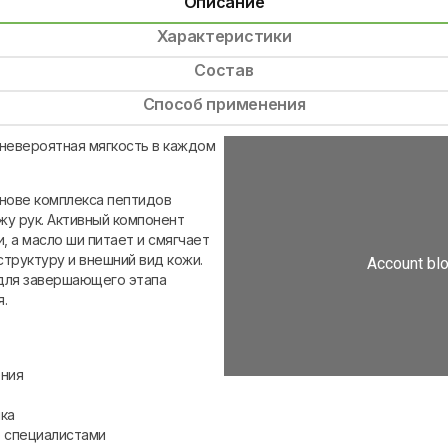
Описание
Характеристики
Состав
Способ применения
невероятная мягкость в каждом
нове комплекса пептидов
жу рук. Активный компонент
, а масло ши питает и смягчает
структуру и внешний вид кожи.
для завершающего этапа
.
ения
ка
о специалистами