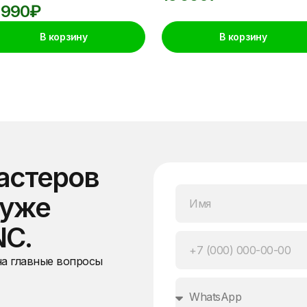
 990
₽
В корзину
В корзину
астеров
 уже
NC.
на главные вопросы