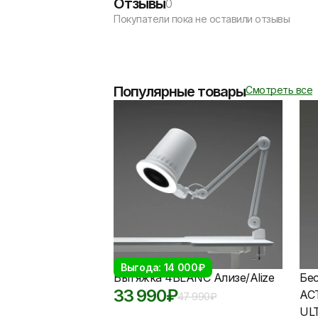
Отзывы
0
Покупатели пока не оставили отзывы
Популярные товары
Смотреть все
Выгода: 14 000₽
Вытяжка 4BLANC Ализе/Alize
Бе
33 990
₽
АС
47 990
₽
UL