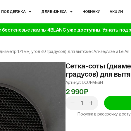
ПОДДЕРЖКА
ДЛЯ БИЗНЕСА
НОВИНКИ
АКЦИИ
 бестеневые лампы 4BLANC уже доступны.
Узнать под
диаметр 171 мм, угол 40 градусов) для вытяжек Ализе/Alize и Le Air
Сетка-соты (диамет
градусов) для вытяж
Артикул: DC01-MESH
2 990
₽
Покупка в рассрочку досту