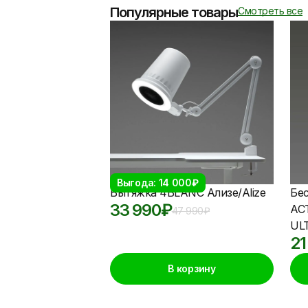
Популярные товары
Смотреть все
Выгода: 14 000₽
Вытяжка 4BLANC Ализе/Alize
Бе
33 990
₽
АС
47 990
₽
UL
21
В корзину