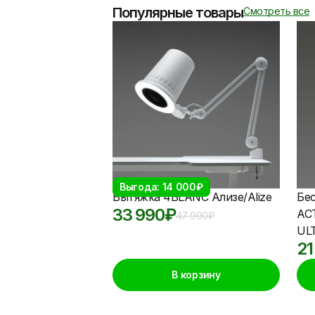
Популярные товары
Смотреть все
Выгода: 14 000₽
Вытяжка 4BLANC Ализе/Alize
Бе
33 990
₽
АС
47 990
₽
UL
21
В корзину