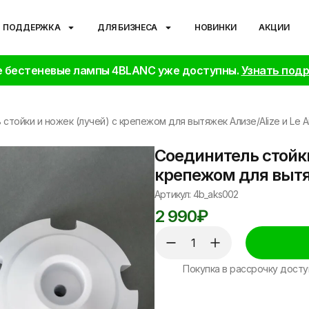
ПОДДЕРЖКА
ДЛЯ БИЗНЕСА
НОВИНКИ
АКЦИИ
 бестеневые лампы 4BLANC уже доступны.
Узнать под
стойки и ножек (лучей) с крепежом для вытяжек Ализе/Alize и Le Ai
Соединитель стойки
крепежом для вытяж
Артикул: 4b_aks002
2 990
₽
Покупка в рассрочку досту