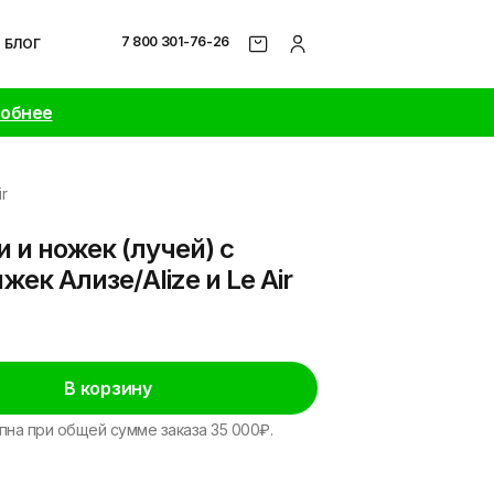
7 800 301-76-26
БЛОГ
робнее
r
 и ножек (лучей) с
ек Ализе/Alize и Le Air
В корзину
пна при общей сумме заказа 35 000₽.