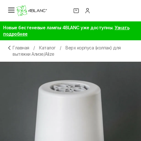
Новые бестеневые лампы 4BLANC уже доступны.
Узнать
подробнее
Главная
/
Каталог
/
Верх корпуса (колпак) для
вытяжки Ализе/Alize