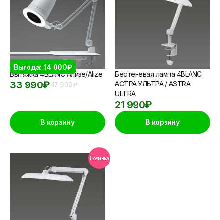
Выгода: 14 000₽
Вытяжка 4BLANC Ализе/Alize
Бестеневая лампа 4BLANC
33 990
₽
АСТРА УЛЬТРА / ASTRA
47 990
₽
ULTRA
21 990
₽
В корзину
В корзину
Новинка